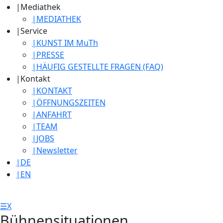
|
Mediathek
|
MEDIATHEK
|
Service
|
KUNST IM MuTh
|
PRESSE
|
HÄUFIG GESTELLTE FRAGEN (FAQ)
|
Kontakt
|
KONTAKT
|
ÖFFNUNGSZEITEN
|
ANFAHRT
|
TEAM
|
JOBS
|
Newsletter
|
DE
|
EN
☰
X
Bühnensituationen