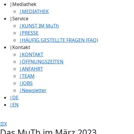
|
Mediathek
|
MEDIATHEK
|
Service
|
KUNST IM MuTh
|
PRESSE
|
HÄUFIG GESTELLTE FRAGEN (FAQ)
|
Kontakt
|
KONTAKT
|
ÖFFNUNGSZEITEN
|
ANFAHRT
|
TEAM
|
JOBS
|
Newsletter
|
DE
|
EN
☰
X
Das MuTh im März 2023