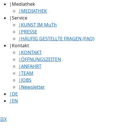
|
Mediathek
|
MEDIATHEK
|
Service
|
KUNST IM MuTh
|
PRESSE
|
HÄUFIG GESTELLTE FRAGEN (FAQ)
|
Kontakt
|
KONTAKT
|
ÖFFNUNGSZEITEN
|
ANFAHRT
|
TEAM
|
JOBS
|
Newsletter
|
DE
|
EN
☰
X