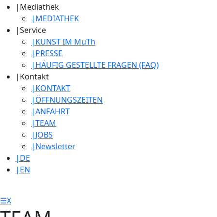
|
Mediathek
|
MEDIATHEK
|
Service
|
KUNST IM MuTh
|
PRESSE
|
HÄUFIG GESTELLTE FRAGEN (FAQ)
|
Kontakt
|
KONTAKT
|
ÖFFNUNGSZEITEN
|
ANFAHRT
|
TEAM
|
JOBS
|
Newsletter
|
DE
|
EN
☰
X